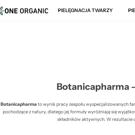
PIELĘGNACJA TWARZY
PI
DEMAKIJAŻ
BALSAMY I MLECZKA
MGIEŁKI
TONERY
DŁONIE I STOPY
ODŻYWKI I MASKI
ESENCJE
HIGIENA INTYMNA
SZAMPONY
KREMY DO TWARZY
OLEJKI
WCIERKI, PEELINGI I KURACJE DO SKÓRY
GŁOWY
Botanicapharma – 
KREMY POD OCZY
SOLE DO KĄPIELI
Botanicapharma
to wynik pracy zespołu wyspecjalizowanych fa
MASKI
ZAPACHY
pochodzące z natury, dlatego jej formuły wyróżniają się wyjątk
składników aktywnych. W rezultacie o
PEELINGI
ŻELE POD PRYSZNIC