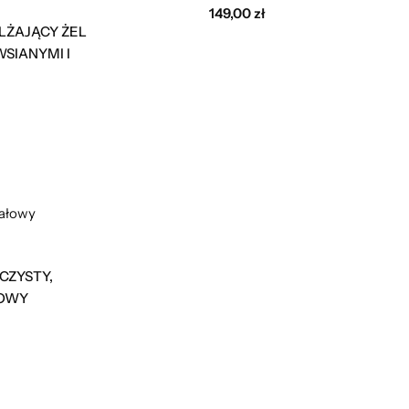
149,00
zł
LŻAJĄCY ŻEL
WSIANYMI I
CZYSTY,
ŁOWY