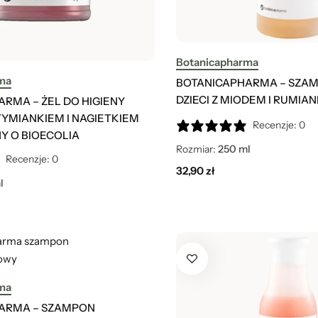
Botanicapharma
ma
BOTANICAPHARMA – SZA
DZIECI Z MIODEM I RUMIA
RMA – ŻEL DO HIGIENY
TYMIANKIEM I NAGIETKIEM
Recenzje: 0
 O BIOECOLIA
Rozmiar:
250 ml
Recenzje: 0
32,90
zł
l
ma
ARMA – SZAMPON