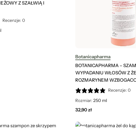
EŻOWY Z SZAŁWIĄ I
Recenzje: 0
l
Botanicapharma
BOTANICAPHARMA – SZA
WYPADANIU WŁOSÓW Z ŻE
ROZMARYNEM WZBOGACO
Recenzje: 0
Rozmiar:
250 ml
32,90
zł