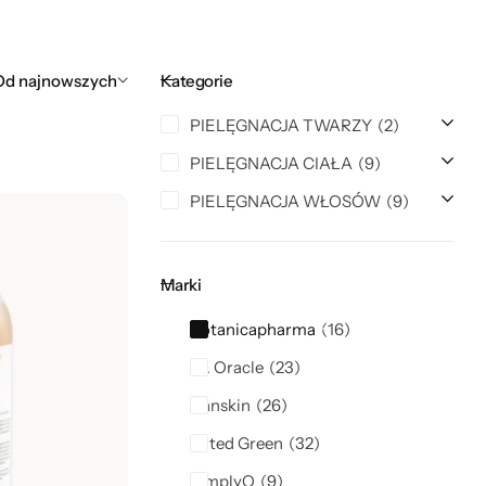
Od najnowszych
Kategorie
PIELĘGNACJA TWARZY
2
PIELĘGNACJA CIAŁA
9
PIELĘGNACJA WŁOSÓW
9
Marki
Botanicapharma
16
Dr. Oracle
23
Hanskin
26
Rated Green
32
SimplyO
9