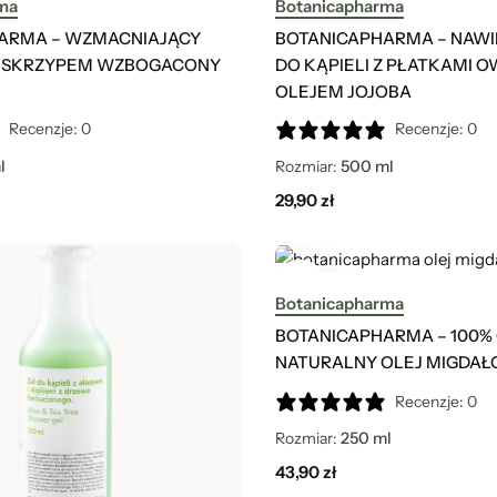
ma
Botanicapharma
ARMA – WZMACNIAJĄCY
BOTANICAPHARMA – NAWI
 SKRZYPEM WZBOGACONY
DO KĄPIELI Z PŁATKAMI O
OLEJEM JOJOBA
Recenzje: 0
Recenzje: 0
l
Rozmiar:
500 ml
29,90
zł
Botanicapharma
BOTANICAPHARMA – 100% 
NATURALNY OLEJ MIGDA
Recenzje: 0
Rozmiar:
250 ml
43,90
zł