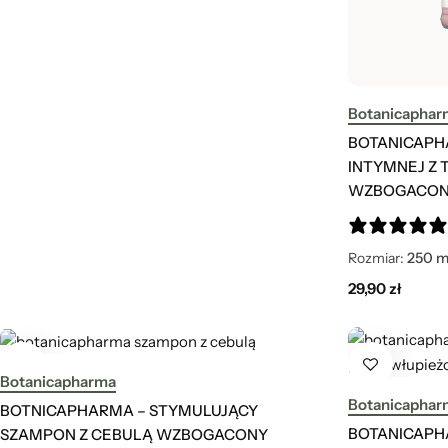
Botanicaphar
BOTANICAPHA
INTYMNEJ Z 
WZBOGACONY
Rozmiar:
250 m
29,90
zł
Botanicapharma
Botanicaphar
BOTNICAPHARMA – STYMULUJĄCY
BOTANICAPH
SZAMPON Z CEBULĄ WZBOGACONY