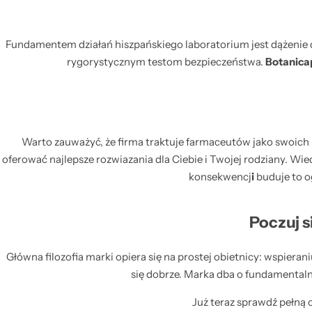
PIANKI I ŻELE DO MYCIA TWARZY
NAJLEPSZE Z NATURY –
Fundamentem działań hiszpańskiego laboratorium jest dążenie do
SERUM I AMPUŁKI
BOTANICAPHARMA
rygorystycznym testom bezpieczeństwa.
Botanic
PRODUKTY RATED GREEN
PRODUKTY HANSKIN DO -35%
Warto zauważyć, że firma traktuje farmaceutów jako swoich n
oferować najlepsze rozwiazania dla Ciebie i Twojej rodziany. W
konsekwencj
i
buduje to o
Poczuj 
Główna filozofia marki opiera się na prostej obietnicy: wspieran
się dobrze. Marka dba o fundamentaln
Już teraz sprawdź pełną 