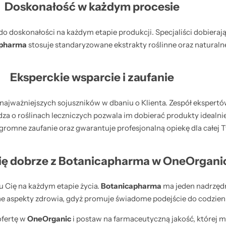
Doskonałość w każdym procesie
 doskonałości na każdym etapie produkcji. Specjaliści dobierają w
apharma
stosuje standaryzowane ekstrakty roślinne oraz naturalne
Eksperckie wsparcie i zaufanie
ajważniejszych sojuszników w dbaniu o Klienta. Zespół ekspertów 
iedza o roślinach leczniczych pozwala im dobierać produkty idea
gromne zaufanie oraz gwarantuje profesjonalną opiekę dla całej T
się dobrze z Botanicapharma w OneOrgani
iu Cię na każdym etapie życia.
Botanicapharma
ma jeden nadrzędny
e aspekty zdrowia, gdyż promuje świadome podejście do codzienne
ofertę w
OneOrganic
i postaw na farmaceutyczną jakość, której m