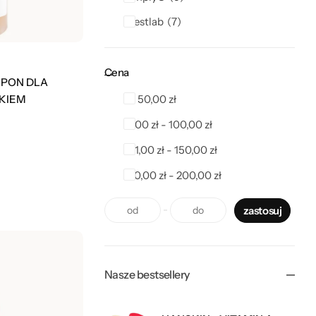
Westlab
7
Cena
MPON DLA
NKIEM
1 -
50,00
zł
51,00
zł
-
100,00
zł
101,00
zł
-
150,00
zł
150,00
zł
-
200,00
zł
zastosuj
Nasze bestsellery