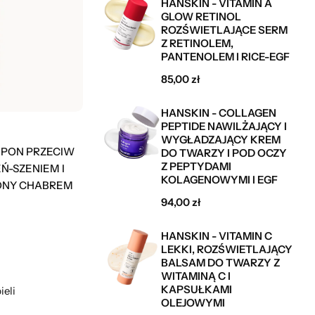
HANSKIN - VITAMIN A
GLOW RETINOL
ROZŚWIETLAJĄCE SERM
Z RETINOLEM,
PANTENOLEM I RICE-EGF
85,00
zł
HANSKIN - COLLAGEN
PEPTIDE NAWILŻAJĄCY I
WYGŁADZAJĄCY KREM
MPON PRZECIW
DO TWARZY I POD OCZY
Z PEPTYDAMI
Ń-SZENIEM I
KOLAGENOWYMI I EGF
NY CHABREM
94,00
zł
HANSKIN - VITAMIN C
LEKKI, ROZŚWIETLAJĄCY
BALSAM DO TWARZY Z
WITAMINĄ C I
KAPSUŁKAMI
OLEJOWYMI