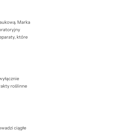
naukową. Marka
oratoryjny
eparaty, które
wyłącznie
akty roślinne
owadzi ciągłe