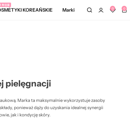
국 화장품
0
0
OSMETYKI KOREAŃSKIE
Marki
j pielęgnacji
 naukową. Marka ta maksymalnie wykorzystuje zasoby
kłady, ponieważ dąży do uzyskania idealnej synergii
ie, jak i kondycję skóry.