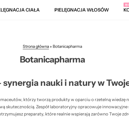
한
ELĘGNACJA CIAŁA
PIELĘGNACJA WŁOSÓW
K
Strona główna
»
Botanicapharma
Botanicapharma
synergia nauki i natury w Twoje
rmaceutów, którzy tworzą produkty w oparciu o rzetelną wiedzę
ową skutecznością. Zespół laboratoryjny opracowuje innowacyjne s
trzymujesz preparaty, które realnie wspierają zarówno Twoje zdrow