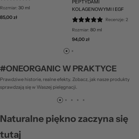
PEPTYDAMI
Rozmiar:
30 ml
KOLAGENOWYMI I EGF
85,00
zł
Recenzje: 2
Rozmiar:
80 ml
94,00
zł
RATED GREEN - REAL SHEA ODŻYWCZY
SZAMPON O NISKIEJ KWASOWOŚCI DO
HANSKIN - 
#ONEORGANIC W PRAKTYCE
92,00
zł
WŁOSÓW SUCHYCH I ZNISZCZONYCH
ODBUDOWUJ
Prawdziwe historie, realne efekty. Zobacz, jak nasze produkty
79,00
zł
KOMPLEKSE
sprawdzają się w Waszej pielęgnacji.
PANTENOLE
Naturalne piękno zaczyna się
tutaj