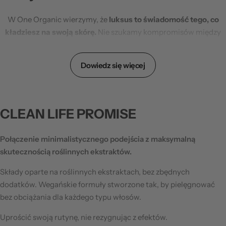
W One Organic wierzymy, że
luksus to świadomość tego, co
kładziesz na swoją skórę.
Nie szukamy kompromisów między
naturą a nauką, a ich doskonałego połączenia.
Naszą misją jest dostarczanie starannie wyselekcjonowanych
Dowiedz się więcej
produktów, które spełniają oczekiwania najbardziej
wymagających Klientów. Odrzucamy drogę na skróty i
marketingowy szum;
w naszym sklepie znajdziesz wyłącznie
CLEAN LIFE PROMISE
produkty, które udowodniły swoją wartość w praktyce.
Chcemy inspirować do świadomej pielęgnacji i prowokować do
Połączenie minimalistycznego podejścia
z maksymalną
odkrywania nowych standardów piękna.
W One Organic
skutecznością roślinnych ekstraktów.
znajdziesz asortyment dopasowany do zróżnicowanych
Składy oparte na roślinnych ekstraktach, bez zbędnych
potrzeb skóry
- od zaawansowanych kuracji rewitalizujących,
dodatków.
Wegańskie formuły stworzone tak, by pielęgnować
koreańskich hitów pielęgnacji, aż po bogatą ofertę produktów
bez obciążania dla każdego typu włosów.
naturalnych i wegańskich.
Uprościć swoją rutynę, nie rezygnując z efektów.