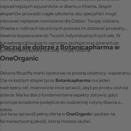
najważniejszych sojuszników w dbaniu o Klienta. Zespół
ekspertów prowadzi ciągłe szkolenia, aby specjaliści mogli
oferować najlepsze rozwiazania dla Ciebie i Twojej rodziany.
Wiedza o roślinach leczniczych pozwala im dobierać produkty
idealnie dopasowane do Twoich indywidualnych potrzeb. W
konsekwencj
i
buduje to ogromne zaufanie oraz gwarantuje
Poczuj się dobrze z Botanicapharma w
profesjonalną opiekę dla całej Twojej rodziny.
OneOrganic
Główna filozofia marki opiera się na prostej obietnicy: wspieraniu
Cię na każdym etapie życia.
Botanicapharma
ma jeden
nadrzędny cel, mianowicie chce sprawić, abyś po prostu czuł się
dobrze. Marka dba o fundamentalne aspekty zdrowia, gdyż
promuje świadome podejście do codziennej rutyny dbania o
siebie.
Już teraz sprawdź pełną ofertę w
OneOrganic
i postaw na
farmaceutyczną jakość, której możesz zaufać.