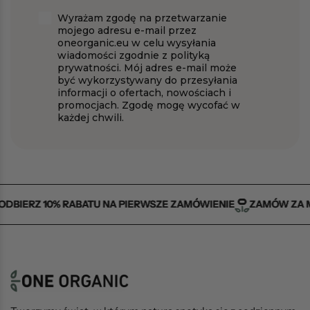
Zgoda
Wyrażam zgodę na przetwarzanie
mojego adresu e-mail przez
oneorganic.eu w celu wysyłania
wiadomości zgodnie z polityką
prywatności. Mój adres e-mail może
być wykorzystywany do przesyłania
informacji o ofertach, nowościach i
promocjach. Zgodę mogę wycofać w
każdej chwili.
BIERZ 10% RABATU NA PIERWSZE ZAMÓWIENIE
BIERZ 10% RABATU NA PIERWSZE ZAMÓWIENIE
BIERZ 10% RABATU NA PIERWSZE ZAMÓWIENIE
ZAMÓW ZA MI
ZAMÓW ZA MI
ZAMÓW ZA MI