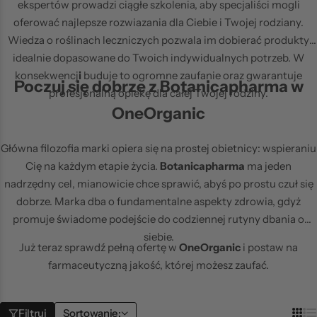
ekspertów prowadzi ciągłe szkolenia, aby specjaliści mogli
oferować najlepsze rozwiazania dla Ciebie i Twojej rodziany.
Wiedza o roślinach leczniczych pozwala im dobierać produkty
idealnie dopasowane do Twoich indywidualnych potrzeb. W
konsekwencj
i
buduje to ogromne zaufanie oraz gwarantuje
Poczuj się dobrze z Botanicapharma w
PRODUKTY SIMPLYO
profesjonalną opiekę dla całej Twojej rodziny.
OneOrganic
Główna filozofia marki opiera się na prostej obietnicy: wspieraniu
Cię na każdym etapie życia.
Botanicapharma
ma jeden
nadrzędny cel, mianowicie chce sprawić, abyś po prostu czuł się
dobrze. Marka dba o fundamentalne aspekty zdrowia, gdyż
promuje świadome podejście do codziennej rutyny dbania o
siebie.
Już teraz sprawdź pełną ofertę w
OneOrganic
i postaw na
farmaceutyczną jakość, której możesz zaufać.
Filtruj
Sortowanie: