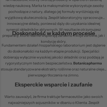
PIANKI I ŻELE DO MYCIA TWARZY
wiedzę naukową. Marka ta maksymalnie wykorzystuje zasoby
pochodzące z natury, dlatego jej formuły wyróżniają się
NAJLEPSZE Z NATURY –
SERUM I AMPUŁKI
wyjątkową skutecznością. Zespół laboratoryjny opracowuje
BOTANICAPHARMA
innowacyjne składy, ponieważ dąży do uzyskania idealnej
synergii składników aktywnych. W rezultacie otrzymujesz
Doskonałość w każdym procesie
preparaty, które realnie wspierają zarówno Twoje zdrowie, jak i
kondycję skóry.
PRODUKTY RATED GREEN
PRODUKTY HANSKIN DO -35%
Fundamentem działań hiszpańskiego laboratorium jest dążenie
do doskonałości na każdym etapie produkcji. Specjaliści
dobierają wyłącznie wysokiej jakości składniki oraz poddają je
rygorystycznym testom bezpieczeństwa.
Botanicapharma
stosuje standaryzowane ekstrakty roślinne oraz naturalne oleje z
pierwszego tłoczenia na zimno.
Eksperckie wsparcie i zaufanie
Warto zauważyć, że firma traktuje farmaceutów jako swoich
najważniejszych sojuszników w dbaniu o Klienta. Zespół