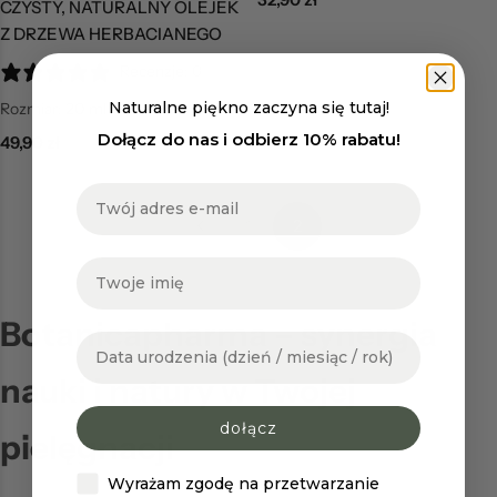
CZYSTY, NATURALNY OLEJEK
Z DRZEWA HERBACIANEGO
Recenzje: 0
Naturalne piękno zaczyna się tutaj!
Rozmiar:
20 ml
Dołącz do nas i odbierz 10% rabatu!
49,90
zł
e-mail
1
2
Imię
Botanicapharma – synergia
Data urodzenia
nauki i natury w Twojej
dołącz
pielęgnacji
zgoda
Wyrażam zgodę na przetwarzanie